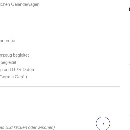
glichen Geländewagen
einprobe
rzeug begleitet
begleitet
ung und GPS-Daten
l-Garmin Gerät)
das Bild klicken oder wischen)