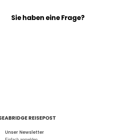
Sie haben eine Frage?
Wir freuen uns von Ihnen zu hören.
+ 49 211 / 210 8083
tours@sea-bridge.de
SEABRIDGE REISEPOST
Unser Newsletter
Einfach anmelden