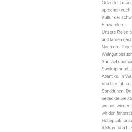
Orten trifft man
sprechen auch h
Kultur der sch
Einwanderer.
Unsere Reise b
und fahren nac
Nach drei Tagen
Weingut besuch
San viel über d
Swakopmund, ei
Atlantiks. In W
Von hier fahren
Sanddünen. Das
bedeckte Geist
wo uns wieder 
wir den fantast
Höhepunkt unse
Afrikas. Von hi