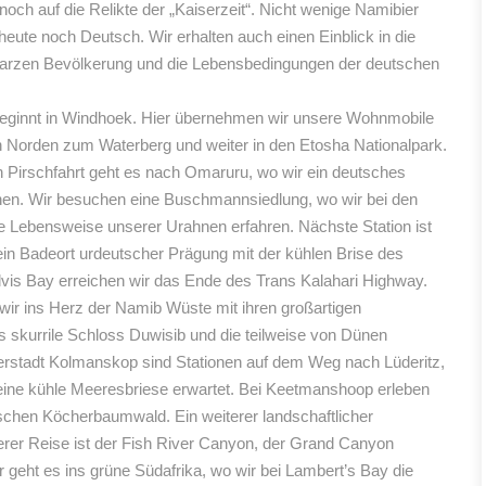
 noch auf die Relikte der „Kaiserzeit“. Nicht wenige Namibier
eute noch Deutsch. Wir erhalten auch einen Einblick in die
warzen Bevölkerung und die Lebensbedingungen der deutschen
eginnt in Windhoek. Hier übernehmen wir unsere Wohnmobile
h Norden zum Waterberg und weiter in den Etosha Nationalpark.
 Pirschfahrt geht es nach Omaruru, wo wir ein deutsches
en. Wir besuchen eine Buschmannsiedlung, wo wir bei den
ie Lebensweise unserer Urahnen erfahren. Nächste Station ist
n Badeort urdeutscher Prägung mit der kühlen Brise des
alvis Bay erreichen wir das Ende des Trans Kalahari Highway.
 wir ins Herz der Namib Wüste mit ihren großartigen
 skurrile Schloss Duwisib und die teilweise von Dünen
erstadt Kolmanskop sind Stationen auf dem Weg nach Lüderitz,
eine kühle Meeresbriese erwartet. Bei Keetmanshoop erleben
ischen Köcherbaumwald. Ein weiterer landschaftlicher
rer Reise ist der Fish River Canyon, der Grand Canyon
er geht es ins grüne Südafrika, wo wir bei Lambert’s Bay die