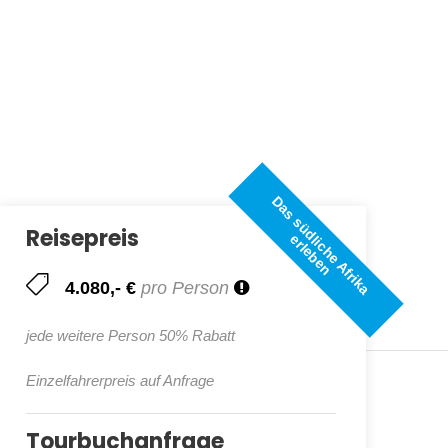
D
a
s
s
ü
d
i
c
h
e
A
f
r
i
k
a
r
l
e
b
e
Reisepreis
l
e
n
4.080,- €
pro Person
jede weitere Person 50% Rabatt
Einzelfahrerpreis auf Anfrage
Tourbuchanfrage