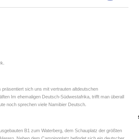
ek.
räsentiert sich uns mit vertrauten altdeutschen
en Im ehemaligen Deutsch-Südwestafrika, trifft man überall
heute noch sprechen viele Namibier Deutsch.
ausgebauten B1 zum Waterberg, dem Schauplatz der größten
Herero. Neben dem Campingplatz befindet sich ein deutscher