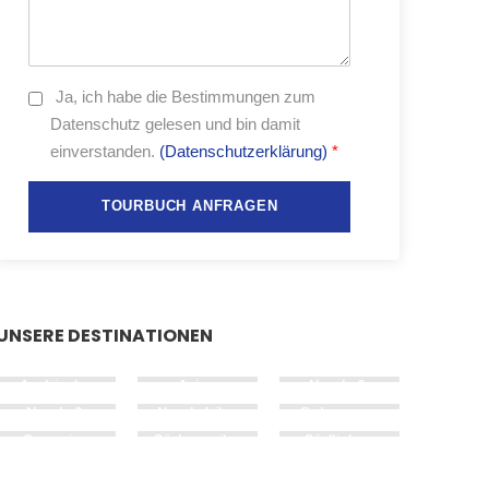
Ja,
ich habe die Bestimmungen zum
Datenschutz gelesen und bin damit
einverstanden.
(Datenschutzerklärung)
*
UNSERE DESTINATIONEN
Arabische
Asien
Nord- &
Halbinsel
Mittel­
Nord- &
Nordafrika
Osteuropa
amerika
West­
&
Ozeanien
Süd­amerika
Südliches
europa
Südeuropa
Afrika