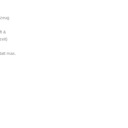
rzeug
ft &
eit)
tatt max.