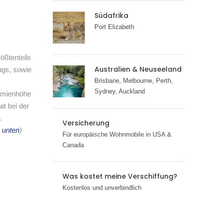
Südafrika
Port Elizabeth
ößtenteils
Australien & Neuseeland
ugs, sowie
Brisbane, Melbourne, Perth,
Sydney, Auckland
rämienhöhe
t bei der
.
Versicherung
e unten
)
Für europäische Wohnmobile in USA &
Canada
Was kostet meine Verschiffung?
Kostenlos und unverbindlich