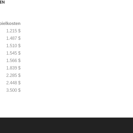
EN
pielkosten
1.215 $
1.487 $
1.510 $
1.545 $
1.566 $
1.839 $
2.285 $
2.448 $
3.500 $