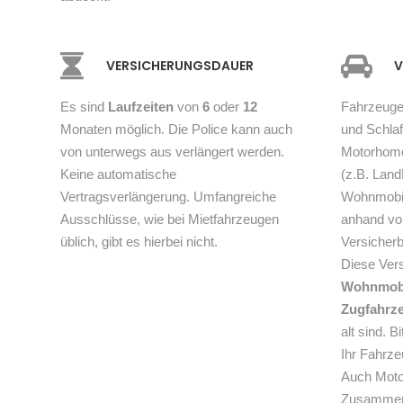
VER­SICHERUNGS­DAUER
V
Es sind
Laufzeiten
von
6
oder
12
Fahrzeuge 
Monaten möglich. Die Police kann auch
und Schla
von unterwegs aus verlängert werden.
Motorhome
Keine automatische
(z.B. Land
Vertragsverlängerung. Umfangreiche
Wohnmobil 
Ausschlüsse, wie bei Mietfahrzeugen
anhand vo
üblich, gibt es hierbei nicht.
Versicherb
Diese Vers
Wohnmobi
Zugfahrz
alt sind. B
Ihr Fahrzeu
Auch Moto
Zusammen