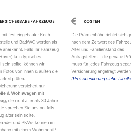
ER­SICHERBARE FAHRZEUGE
KOSTEN
mit fest eingebauter Koch-
Die Prämienhöhe richtet sich gr
fstelle und Bad/WC werden als
nach dem Zeitwert des Fahrze
 anerkannt. Falls Ihr Fahrzeug
Alter und Familienstand des
Rover) kein typisches
Antragstellers – die genaue P
sein sollte, können wir
muss für jedes Fahrzeug separa
n Fotos von innen & außen die
Versicherung angefragt werden
arkeit prüfen.
(
Preisorientierung siehe Tabell
icherung versichert nur
le & Wohnwagen mit
eug
, die nicht älter als 30 Jahre
itte sprechen Sie uns an, falls
g älter sein sollte.
rräder und PKWs können im
hang mit einem Wohnmobil /