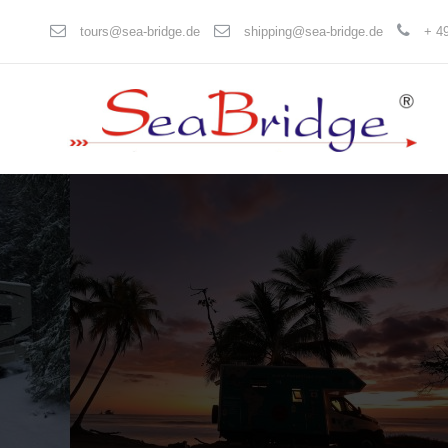
tours@sea-bridge.de
shipping@sea-bridge.de
+ 49