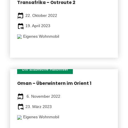
Transafrika – Ostroute 2
22. Oktober 2022
Fotos
19. April 2023
Mehr als Worte sagen können
Eigenes Wohnmobil
(Für weitere Bilder auf das Bild klicken oder wischen)
Die arabische Halbinsel
Route
138 TAGE
Oman – Überwintern im Orient 1
Etappen
6. November 2022
1. Tag
23. März 2023
Linienflug von Frankfurt nach Colombo, der Hauptstadt
Eigenes Wohnmobil
Sri Lankas.