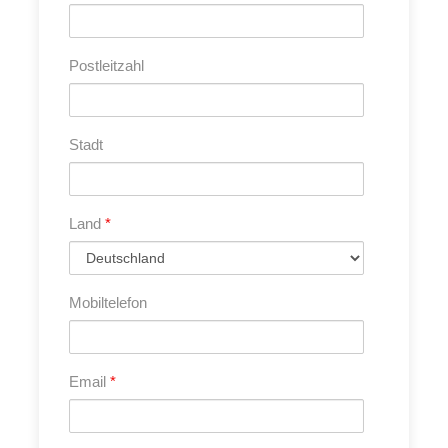
das Fahren für Europäer noch immer eine kleine
Herausforderung. Es besteht deshalb die einzigartige
Postleitzahl
Möglichkeit, sich einen lokalen Fahrer zu engagieren,
der Sie sicher zu den gewünschten Zielen bringt.
Stadt
Reiseleistungen
Land
*
Im Reisepreis sind folgende Leistungen
enthalten
Mobiltelefon
Deutschsprachige Reiseleitung
19 Tage Mietmobil
2 Hotelnächte in Negombo
Email
*
1 Hotelnacht in Colombo
alle Camping-/Stellplatzgebühren