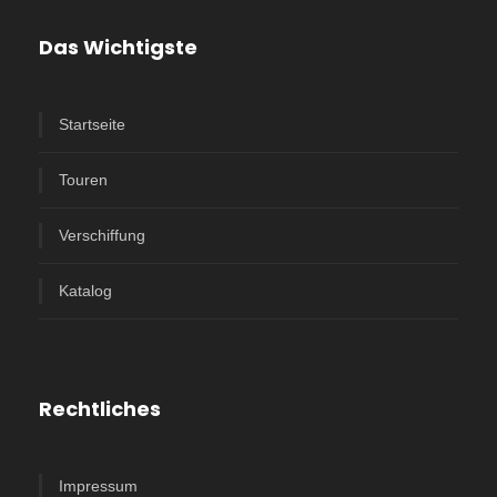
Lippenbären entdecken.
Das Wichtigste
5. Tag
Nach dem Frühstück besteht die Möglichkeit bei einer
Startseite
Morgen-Safari nochmal auf Pirschfahrt zu gehen. Am
Nachmittag erleben wir eine Angampora-Vorführung.
Touren
Diese sri-lankische Kampfkunst vereint Kampftechniken
mit Selbstverteidigung, Tanz sowie Meditation.
Verschiffung
6. Tag
Katalog
Fahrt nach Habarana. Gemeinsam wandern wir zu
einem typisch sri-lankischen Dorf am See. Auf einer
Kanufahrt beobachten wir die einzigartige Vogelwelt und
gelangen zu einer Farm. Bei der Ankunft zeigt uns die
Rechtliches
Hausherrin ihre Kochkünste am traditionellen Herd.
7. Tag
Impressum