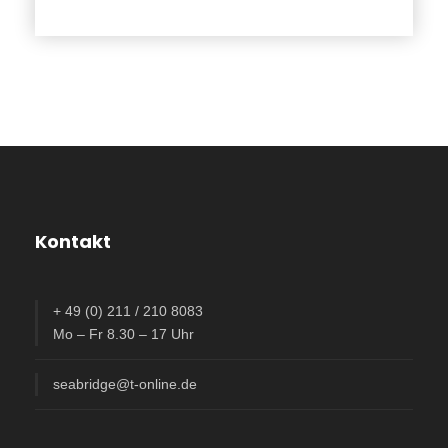
2. Tag
Ankunft in Colombo und Transfer zu unserem
wunderschönen Hotel in Negombo. Am Abend stimmen
wir uns mit einem Welcome- Dinner auf unser Abenteuer
ein.
3. Tag
Besichtigung der Stadt Negombo mit Fischmarkt und
Dutch Canal. Der Nachmittag steht zur freien Verfügung,
Kontakt
um am Strand oder am Pool die Seele baumeln zu
lassen.
+ 49 (0) 211 / 210 8083
4. Tag
Mo – Fr 8.30 – 17 Uhr
Übernahme der Wohnmobile direkt am Hotel und Fahrt
seabridge@t-online.de
zum Wilpattu Nationalpark. Im größten Nationalpark von
Sri Lanka können wir auf einer Jeep-Safari unter
anderem Leoparden, Elefanten, Krokodile und