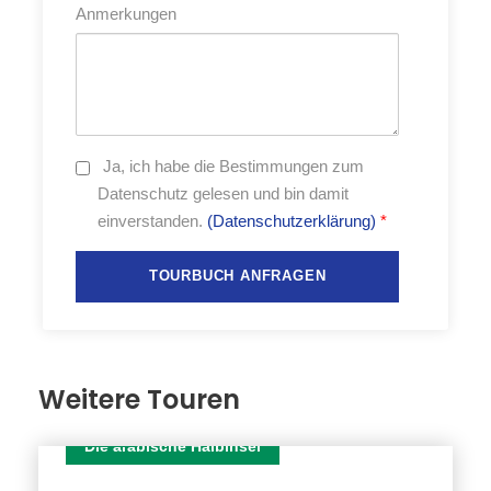
Anmerkungen
landschaftlichen Sehenswürdigkeiten. Wir
verfügen über hervorragende lokale
deutschsprachige Guides.
Wir kommen hautnah in Kontakt mit den
Menschen und ihren Lebensweisen.
Durch die lockeren und echten
Ja,
ich habe die Bestimmungen zum
Gesprächsrunden – teils mit Russen,
Datenschutz gelesen und bin damit
Kaukasiern und Weißrussen – bekommen
einverstanden.
(Datenschutzerklärung)
*
Sie tiefe Einblicke in Politik, Wirtschaft und
Gesellschaft.
Wir sind oft auf touristisch unerschlossenen
Routen unterwegs und übernachten in
besonderer Umgebung.
Sie werden Russland und Weißrussland
Weitere Touren
erleben wie kaum ein anderer und haben mit
dieser Reise erheblich zur
Die arabische Halbinsel
Völkerverständigung beigetragen
138 TAGE
Gemeinsam mit Gleichgesinnten und