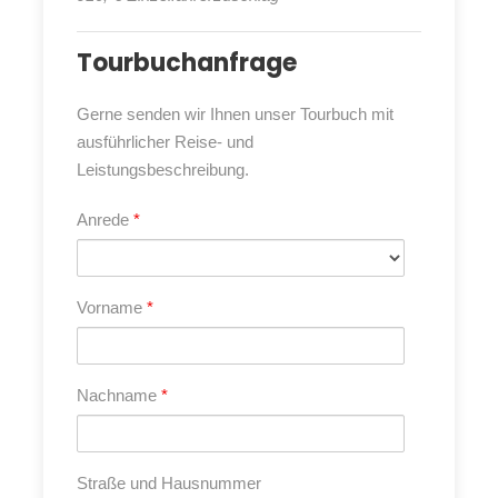
Namen, deren historische Baudenkmäler zum
Weltkulturerbe der UNESCO und zu den schönsten und
Tourbuchanfrage
besterhaltenen historischen Städten Europas zählen.
Dazwischen reisen wir durch unberührte Natur und
Gerne senden wir Ihnen unser Tourbuch mit
kaum besiedelte Landstriche. Wald-, Seen- und
ausführlicher Reise- und
Graslandschaften ziehen an uns vorbei, immer wieder
Leistungsbeschreibung.
erheben sich Störche in die Lüfte. In manchen
verträumten Dörfern und Ortschaften scheint die Zeit
Anrede
*
stehen geblieben zu sein. Auch die Bernstein-Küste
weiß mit endlosen Stränden zu begeistern: Auf der
Kurischen Nehrung wandern Sie durch eine „kleine
Vorname
*
Sahara“ mit den höchsten Sanddünen Europas.
Wir reisen mit unseren Wohnmobilen durch den
Nachname
*
herrlichen Nordosten Europas ohne Eile und finden so
genügend Zeit zum Genießen und Erholen: an vielen
Tagen stehen die Räder unserer Reisemobile still.
Straße und Hausnummer