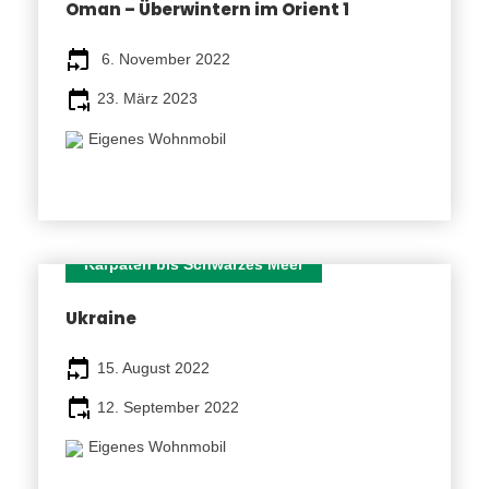
Oman – Überwintern im Orient 1
Fotos
6. November 2022
Mehr als Worte sagen können
23. März 2023
Eigenes Wohnmobil
(Für weitere Bilder auf das Bild klicken oder wischen)
Route
Karpaten bis Schwarzes Meer
Etappen
29 TAGE
Ukraine
Tag 1 Anreise nach Kiel
15. August 2022
Wir treffen uns auf einem Campingplatz bei Kiel. Bei
12. September 2022
einem gemeinsamen Abend lernen sich die
Reiseteilnehmer kennen.
Eigenes Wohnmobil
Tag 2 Kiel – Klaipėda