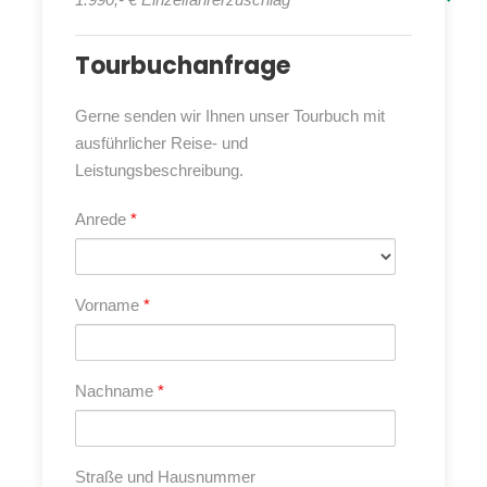
werden wir erleben, dass sich jede dieser bezaubernden
Inseln ihren eigenen Charakter bewahrt hat.
Tourbuchanfrage
So ist Rhodos mit über 3.000 Sonnenstunden der Gut-
Wetter-Garant für einen Badeaufenthalt. Santorin ist
Gerne senden wir Ihnen unser Tourbuch mit
bekannt für seine malerischen Sonnenuntergänge und
ausführlicher Reise- und
das idyllischen Künstlerdorf Oia mit seinen weißen
Leistungsbeschreibung.
Häusern. Kreta ist die größte der griechischen Inseln
und berühmt für den Palast von Knossos und die
Anrede
*
malerische Samaria-Schlucht.
Aber auch die vielen kleineren Inseln, die wir auf dieser
Traumreise ansteuern werden, versprühen einen
Vorname
*
besonderen Liebreiz.
Im Herbst sind die Temperaturen noch sehr mild, der
heiße Sommer ist vorbei und das Meer ist immer noch
Nachname
*
schön angenehm warm. Wir lassen uns verzaubern von
einer exzellenten mediterranen Küche und lernen
typische Gewohnheiten der Griechen kennen.
Straße und Hausnummer