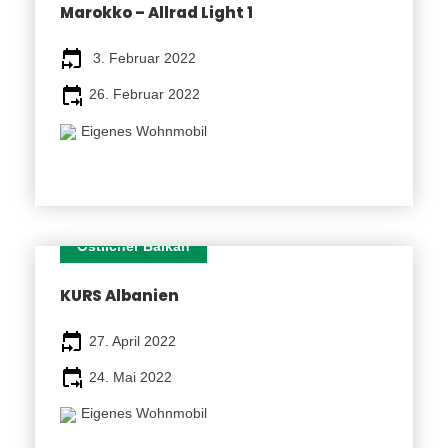
Marokko – Allrad Light 1
Sie ruhig einen Blick und genießen Sie die
Vorfreude.
3. Februar 2022
26. Februar 2022
Eigenes Wohnmobil
Fotos
Mehr als Worte sagen können
Östlicher Balkan
(Für weitere Bilder auf das Bild klicken oder wischen)
28 TAGE
KURS Albanien
Route
27. April 2022
Etappen
24. Mai 2022
Eigenes Wohnmobil
1. Tag Anreise nach Ancona