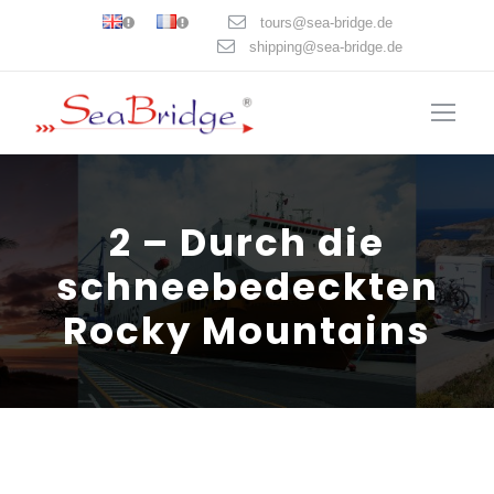
tours@sea-bridge.de
shipping@sea-bridge.de
2 – Durch die
schneebedeckten
Rocky Mountains