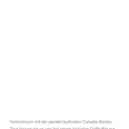
Gemeinsam mit der parallel laufenden Canada-Alaska
Tour lassen wir es uns bei einem leckeren Grillbuffet gut