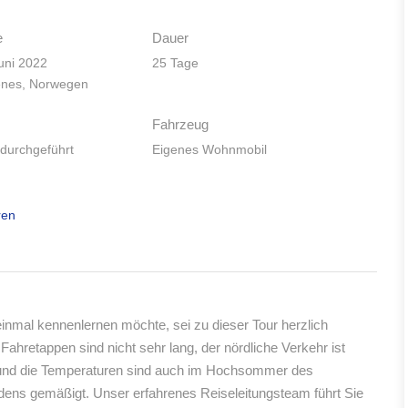
e
Dauer
uni 2022
25 Tage
kenes, Norwegen
Fahrzeug
 durchgeführt
Eigenes Wohnmobil
ren
nmal kennenlernen möchte, sei zu dieser Tour herzlich
 Fahretappen sind nicht sehr lang, der nördliche Verkehr ist
rt und die Temperaturen sind auch im Hochsommer des
dens gemäßigt. Unser erfahrenes Reiseleitungsteam führt Sie