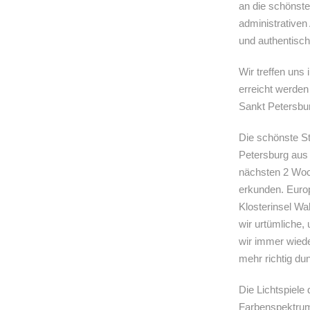
an die schönst
administrativen
und authentisc
Wir treffen uns
erreicht werde
Sankt Petersbu
Die schönste St
Petersburg aus 
nächsten 2 Woc
erkunden. Europ
Klosterinsel W
wir urtümliche,
wir immer wiede
mehr richtig dun
Die Lichtspiele
Farbenspektrum