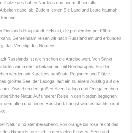
en Plätze des hohen Nordens und nimmt Ihnen alle
 Arbeiten dabei ab. Zudem lernen Sie Land und Leute hautnah
h kennen.
 in Finnlands Hauptstadt Helsinki, die problemlos per Fähre
n kann. Gemeinsam reisen wir nach Russland ein und erkunden
rg, das Venedig des Nordens.
adt Russlands ist allein schon die Anreise wert. Von Sankt
starten wir in den unbekannten Teil Nordeuropas. Für die
hen werden wir Kareliens schönste Regionen und Plätze
as größter See, der Ladoga, lädt ein zu einem Ausflug auf die
alaam. Zwischen den großen Seen Ladoga und Onega erleben
 unberührte Natur. Auf unserer Reise in den Norden begegnen
r dem alten und neuen Russland. Längst wird es nachts nicht
kel.
 der Natur sind atemberaubend, von orange bis rosa reicht das
 des Himmels, der sich in den vielen Flüssen, Seen und