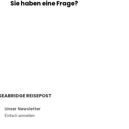
Sie haben eine Frage?
Wir freuen uns von Ihnen zu hören.
+ 49 211 / 210 8083
tours@sea-bridge.de
SEABRIDGE REISEPOST
Unser Newsletter
Einfach anmelden