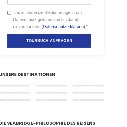
Ja,
ich habe die Bestimmungen zum
Datenschutz gelesen und bin damit
einverstanden.
(Datenschutzerklärung)
*
UNSERE DESTINATIONEN
Arabische
Asien
Nord- &
Halbinsel
Mittel­
Nord- &
Nordafrika
Osteuropa
amerika
West­
&
Ozeanien
Süd­amerika
Südliches
europa
Südeuropa
Afrika
DIE SEABRIDGE-PHILOSOPHIE DES REISENS