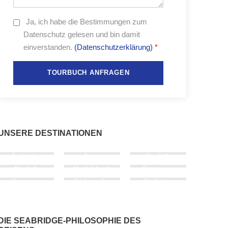
Ja,
ich habe die Bestimmungen zum
Datenschutz gelesen und bin damit
einverstanden.
(Datenschutzerklärung)
*
UNSERE DESTINATIONEN
Arabische
Asien
Nord- &
Halbinsel
Mittel­amerika
Nord- &
Nordafrika &
Osteuropa
West­europa
Südeuropa
Ozeanien
Süd­amerika
Südliches
Afrika
DIE SEABRIDGE-PHILOSOPHIE DES