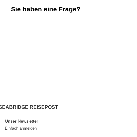
Sie haben eine Frage?
Wir freuen uns von Ihnen zu hören.
+ 49 211 / 210 8083
tours@sea-bridge.de
SEABRIDGE REISEPOST
Unser Newsletter
Einfach anmelden