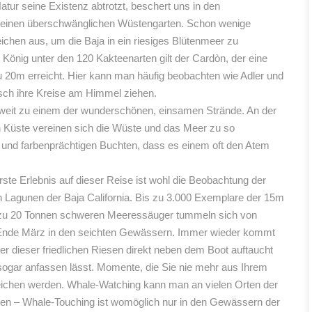
ur seine Existenz abtrotzt, beschert uns in den
einen überschwänglichen Wüstengarten. Schon wenige
ichen aus, um die Baja in ein riesiges Blütenmeer zu
 König unter den 120 Kakteenarten gilt der Cardòn, der eine
 20m erreicht. Hier kann man häufig beobachten wie Adler und
sch ihre Kreise am Himmel ziehen.
 weit zu einem der wunderschönen, einsamen Strände. An der
 Küste vereinen sich die Wüste und das Meer zu so
 und farbenprächtigen Buchten, dass es einem oft den Atem
ste Erlebnis auf dieser Reise ist wohl die Beobachtung der
 Lagunen der Baja California. Bis zu 3.000 Exemplare der 15m
 zu 20 Tonnen schweren Meeressäuger tummeln sich von
nde März in den seichten Gewässern. Immer wieder kommt
ner dieser friedlichen Riesen direkt neben dem Boot auftaucht
sogar anfassen lässt. Momente, die Sie nie mehr aus Ihrem
eichen werden. Whale-Watching kann man an vielen Orten der
en – Whale-Touching ist womöglich nur in den Gewässern der