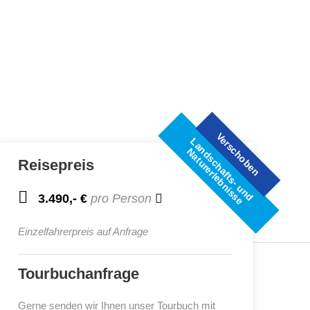
Verschoben
L
a
n
d
s
c
h
a
f
t
s
-
u
n
d
a
t
u
r
e
r
l
e
b
n
i
s
s
N
e
Reisepreis
3.490,- €
pro Person
Einzelfahrerpreis auf Anfrage
Tourbuchanfrage
Gerne senden wir Ihnen unser Tourbuch mit