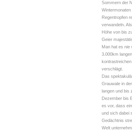
Sommern der Nat
Wintermonaten 
Regentropfen re
verwandeln. Als
Höhe von bis zu
Geier majestäti
Man hat es nie
3.000km langen
kontrastreichen
verschlägt.
Das spektakulär
Grauwale in den
langen und bis
Dezember bis E
es vor, dass ei
und sich dabei 
Gedächtnis str
Welt unternehm