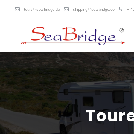
tours@sea-bridge.de
shipping@sea-bridge.de
+ 49
Toure