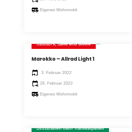
Eigenes Wohnmobil
WIEDER IN 2025
Kasbah's, Sand und Steine
24 TAGE
Marokko – Allrad Light 1
3. Februar 2022
26. Februar 2022
Eigenes Wohnmobil
Bessarabien nach Transkarpatien