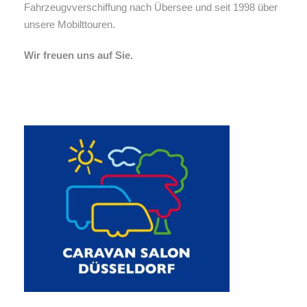
Fahrzeugvverschiffung nach Übersee und seit 1998 über
unsere Mobilttouren.
Wir freuen uns auf Sie.