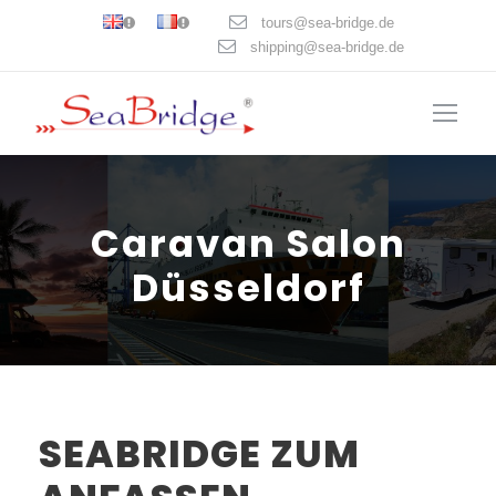
tours@sea-bridge.de
shipping@sea-bridge.de
Caravan Salon
Düsseldorf
SEABRIDGE ZUM